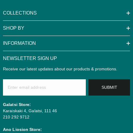
COLLECTIONS
SHOP BY
INFORMATION
NEWSLETTER SIGN UP
Receive our latest updates about our products & promotions.
Προσθήκη Στο Καλάθι
SUBMIT
ave Corner Sofa
Galatsi Store:
1.730,00
Karaiskaki 4, Galatsi, 111 46
210 292 9712
Ano Liosion Store: