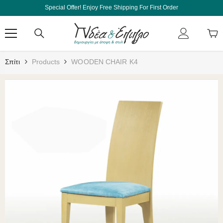
Μετάβαση Στο Περιεχόμενο
Special Offer! Enjoy Free Shipping For First Order
Σπίτι
Products
WOODEN CHAIR K4