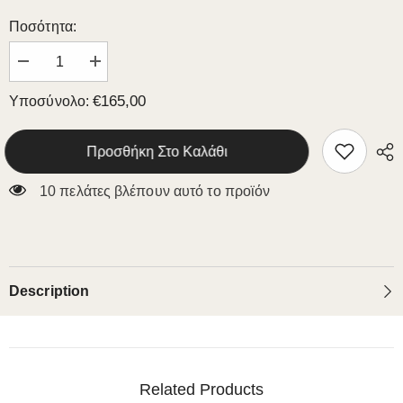
Ποσότητα:
Μειώστε
Αυξήστε
την
την
ποσότητα
ποσότητα
€165,00
Υποσύνολο:
για
για
WOODEN
WOODEN
CHAIR
CHAIR
K4
K4
Προσθήκη Στο Καλάθι
10 πελάτες βλέπουν αυτό το προϊόν
Description
Related Products