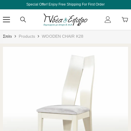
Μετάβαση Στο Περιεχόμενο
Special Offer! Enjoy Free Shipping For First Order
Σπίτι
Products
WOODEN CHAIR K28