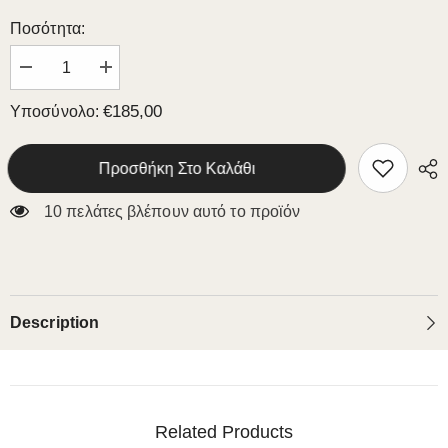
Ποσότητα:
Μειώστε
Αυξήστε
την
την
ποσότητα
ποσότητα
€185,00
Υποσύνολο:
για
για
WOODEN
WOODEN
CHAIR
CHAIR
K28
K28
Προσθήκη Στο Καλάθι
10 πελάτες βλέπουν αυτό το προϊόν
Description
Related Products