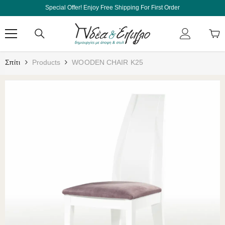
Μετάβαση Στο Περιεχόμενο
Special Offer! Enjoy Free Shipping For First Order
Σπίτι
Products
WOODEN CHAIR K25