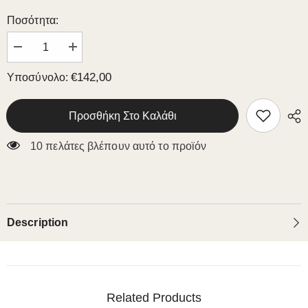
Ποσότητα:
Μειώστε
Αυξήστε
την
την
ποσότητα
ποσότητα
€142,00
Υποσύνολο:
για
για
WOODEN
WOODEN
CHAIR
CHAIR
K25
K25
Προσθήκη Στο Καλάθι
10 πελάτες βλέπουν αυτό το προϊόν
Description
Related Products