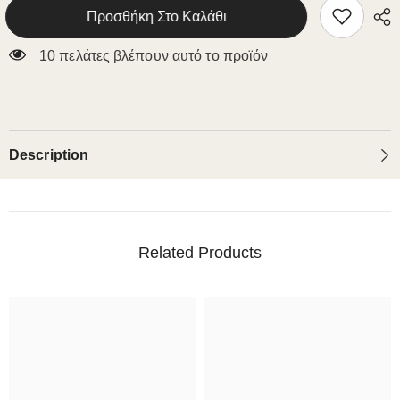
Bed
Bed
Προσθήκη Στο Καλάθι
10 πελάτες βλέπουν αυτό το προϊόν
Description
Related Products