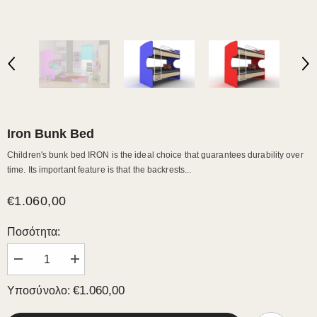
Iron Bunk Bed
Children's bunk bed IRON is the ideal choice that guarantees durability over
time. Its important feature is that the backrests...
€1.060,00
Ποσότητα:
Μειώστε
Αυξήστε
την
την
ποσότητα
ποσότητα
€1.060,00
Υποσύνολο:
για
για
Iron
Iron
Bunk
Bunk