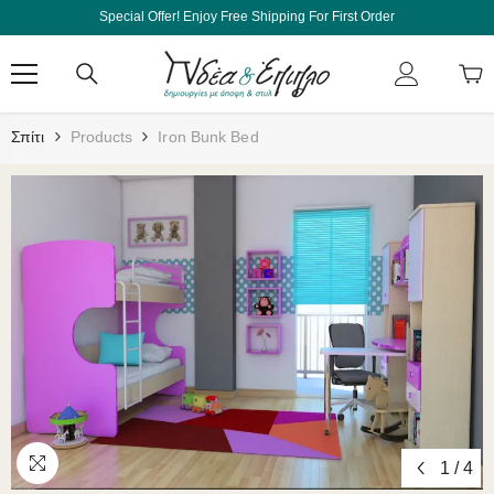
Μετάβαση Στο Περιεχόμενο
Special Offer! Enjoy Free Shipping For First Order
Σπίτι
Products
Iron Bunk Bed
1
/
4