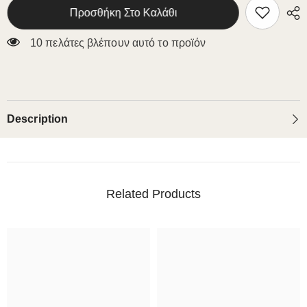
Bed
Bed
Προσθήκη Στο Καλάθι
10 πελάτες βλέπουν αυτό το προϊόν
Description
Related Products