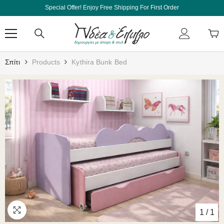
Μετάβαση Στο Περιεχόμενο
Special Offer! Enjoy Free Shipping For First Order
Σπίτι
Products
Kythira Bunk Bed
1
/
1